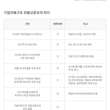
기업지배구조 모범규준과의 차이
구분
채택여부
비고
이사회 구성(독립이사 과반수)
O
독립이사 4명, 사내이사 3명
정기적 이사회 개최
O
최소 분기 1회 이상 개최
이사회 개최시 이사에 대한
O
3일 전 안건 설명자료 제공
사전 정보 제공
이사회 출석률, 안건에 대한 찬반여
개별 이사의 활동 내역 공개
O
부 등 공시
이사회, 감사위원회, 내부거래위원
이사회 및 각 위원회 역할과
O
회, ESG위원회, 독립이사후보추천
운영 절차에 관한 규정 도입
위원회, 보상위원회 규정 도입
이사 후보를 공정하게
O
독립이사후보추천위원회 운영
추천하기 위한 위원회 운영
기업지배구조 모범규준과의
O
차이 설명