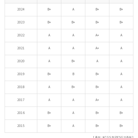
2024
B+
A
B+
B+
2023
B+
B+
B+
B+
2022
A
A
A+
A
2021
A
A
A+
A
2020
A
B+
A
A
2019
B+
B
B+
A
2018
A
B+
B+
A
2017
A
A
A+
A
2016
B+
A
B+
B+
2015
B+
A
B+
B+
[ 출처 : KCGS 한국ESG기준원 ]