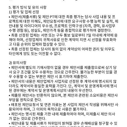
5. 평가 방식 및 유의 사항
1) 평가 및 업체 선정
• 제안서(제출서류) 및 제안 PT에 대한 최종 평가는 당사 사업 내용 및 프
로젝트에 대한 이해도, 제안요청서에 대한 요구사항 수행 능력 및 실적, 제
안내용 및 아이디어의 우수성, 프로젝트 인력구성 (자격, 경력, 유사업무
수행 경험 등), 성실도, 제안가격 등을 종합적으로 평가하여 결정한다.
• 최종 선정된 업체는 서면 또는 구두 통보 일로부터 7일 이내에 계약에 응
해야 하며, 선정업체의 귀책사유로 인한 계약의 지연 시 선정을 무효화하
고 다음 순위의 업체와 협상할 수 있다.
• 최종 선정된 업체는 당사의 동의 없이 계약상의 어떠한 권리 및 의무도
타인에게 양도 또는 이전할 수 없다.
2) 유의사항
• 제안서에 별도의 기재사항이 없을 경우 제안서를 제출함으로써 상기 당
사 요구 조건을 모두 수용하는 것으로 간주한다. 불가능한 부분이 있을 경
우 수용할 수 없는 부분은 제안 시 표기하여 제출한다.
• 제안서의 내용은 제안업체가 사업자로 선정된 후 계약서에 명시되지 않
더라도 계약서와 동일한 효력을 가진다. 단, 계약서 및 운영계획서에 명시
된 경우에는 계약서 및 운영계획서상의 내용이 우선한다.
• 제출된 제안서는 반환하지 않으며, 본 제안과 관련된 소요비용은 제안사
부담을 원칙으로 한다.
• 배포된 제안요청서 및 연관 자료는 본 사업의 제안서 작성을 위해서만 사
용되어야 하며, 그 이외의 목적으로 사용은 불가하다.
• 제안서는 명시된 제출 기한 내에 제출하여야 하며, 미제출시 제안 의사
가 없는 것으로 간주한다.
• 제안내용 및 제출서류가 허위임이 밝혀질 경우 손해배상을 청구할 수 있