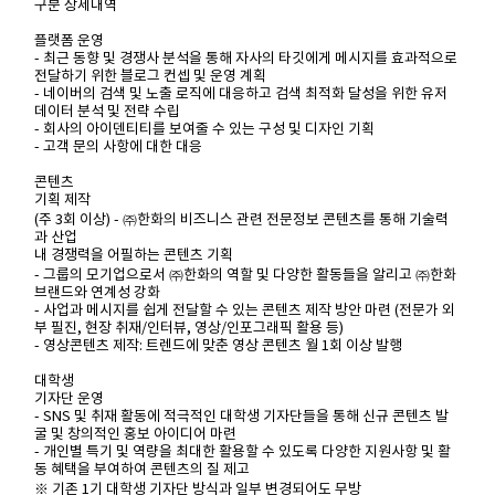
구분 상세내역
플랫폼 운영
- 최근 동향 및 경쟁사 분석을 통해 자사의 타깃에게 메시지를 효과적으로
전달하기 위한 블로그 컨셉 및 운영 계획
- 네이버의 검색 및 노출 로직에 대응하고 검색 최적화 달성을 위한 유저
데이터 분석 및 전략 수립
- 회사의 아이덴티티를 보여줄 수 있는 구성 및 디자인 기획
- 고객 문의 사항에 대한 대응
콘텐츠
기획 제작
(주 3회 이상) - ㈜한화의 비즈니스 관련 전문정보 콘텐츠를 통해 기술력
과 산업
내 경쟁력을 어필하는 콘텐츠 기획
- 그룹의 모기업으로서 ㈜한화의 역할 및 다양한 활동들을 알리고 ㈜한화
브랜드와 연계성 강화
- 사업과 메시지를 쉽게 전달할 수 있는 콘텐츠 제작 방안 마련 (전문가 외
부 필진, 현장 취재/인터뷰, 영상/인포그래픽 활용 등)
- 영상콘텐츠 제작: 트렌드에 맞춘 영상 콘텐츠 월 1회 이상 발행
대학생
기자단 운영
- SNS 및 취재 활동에 적극적인 대학생 기자단들을 통해 신규 콘텐츠 발
굴 및 창의적인 홍보 아이디어 마련
- 개인별 특기 및 역량을 최대한 활용할 수 있도록 다양한 지원사항 및 활
동 혜택을 부여하여 콘텐츠의 질 제고
※ 기존 1기 대학생 기자단 방식과 일부 변경되어도 무방