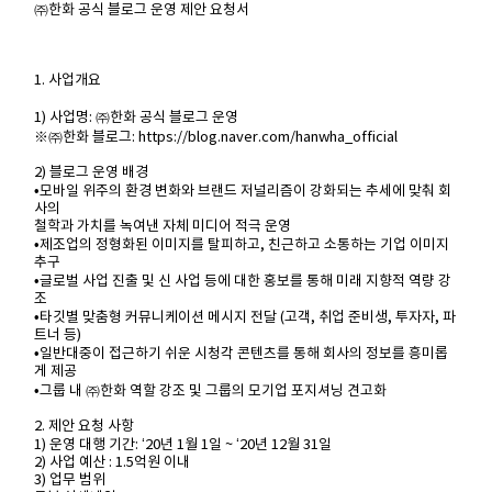
㈜한화 공식 블로그 운영 제안 요청서
1. 사업개요
1) 사업명: ㈜한화 공식 블로그 운영
※㈜한화 블로그: https://blog.naver.com/hanwha_official
2) 블로그 운영 배경
•모바일 위주의 환경 변화와 브랜드 저널리즘이 강화되는 추세에 맞춰 회
사의
철학과 가치를 녹여낸 자체 미디어 적극 운영
•제조업의 정형화된 이미지를 탈피하고, 친근하고 소통하는 기업 이미지
추구
•글로벌 사업 진출 및 신 사업 등에 대한 홍보를 통해 미래 지향적 역량 강
조
•타깃별 맞춤형 커뮤니케이션 메시지 전달 (고객, 취업 준비생, 투자자, 파
트너 등)
•일반대중이 접근하기 쉬운 시청각 콘텐츠를 통해 회사의 정보를 흥미롭
게 제공
•그룹 내 ㈜한화 역할 강조 및 그룹의 모기업 포지셔닝 견고화
2. 제안 요청 사항
1) 운영 대행 기간: ‘20년 1월 1일 ~ ‘20년 12월 31일
2) 사업 예산 : 1.5억원 이내
3) 업무 범위