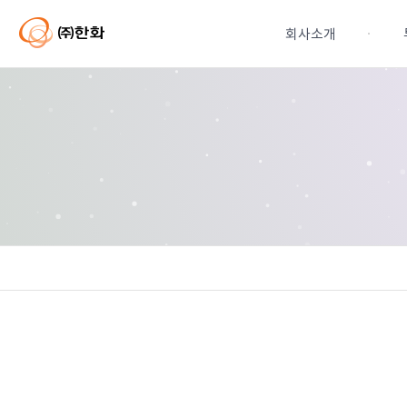
본
문
회사소개
바
로
가
기
연혁
주요계열사현황
CI
기