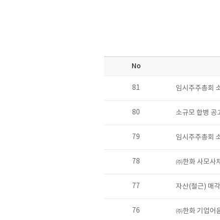
No
81
임시주주총회 
80
소규모 합병 공
79
임시주주총회 소
78
㈜한화 사모사채
77
자산(철근) 매각
76
㈜한화 기업어음(