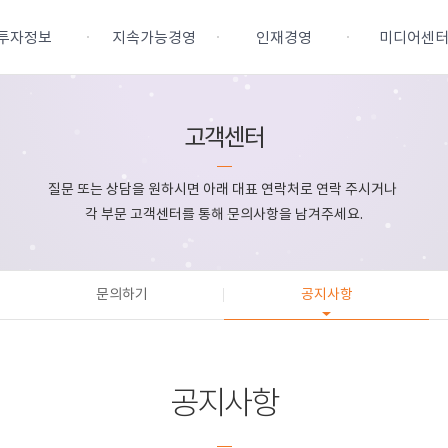
투자정보
지속가능경영
인재경영
미디어센
고객센터
주식정보
지속가능경영
인재상
보도자료
질문 또는 상담을 원하시면 아래 대표 연락처로 연락 주시거나
IR 자료실
안전환경보건경영
채용전형
각 부문 고객센터를 통해 문의사항을 남겨주세요.
재무정보
윤리준법경영
인사제도
공시정보
상생경영
직무소개
업지배구조
문의하기
사회공헌
공지사항
인권경영
공지사항