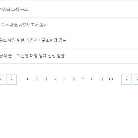
주총회 소집 공고
회 녹색채권 사후보고서 공시
구조 확립 위한 기업지배구조헌장 공표
화 공식 블로그 운영 대행 업체 선정 입찰
1
2
3
4
5
6
7
8
9
10