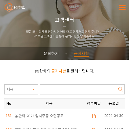
㈜한화
전체메
고객센터
질문 또는 상담을 원하시면 아래 대표 연락처로 연락 주시거나
각 부문 고객센터를 통해 문의사항을 남겨주세요.
공지사항
문의하기
㈜한화의
공지사항
을 알려드립니다.
No
제목
첨부파일
등록일
131
2024-04-30
㈜한화 2024 임시주총 소집공고