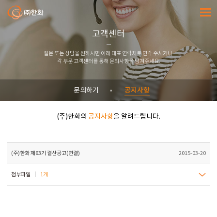
㈜한화
전체메
고객센터
질문 또는 상담을 원하시면 아래 대표 연락처로 연락 주시거나
각 부문 고객센터를 통해 문의사항을 남겨주세요.
공지사항
문의하기
(주)한화의
공지사항
을 알려드립니다.
(주)한화 제63기 결산공고(연결)
2015-03-20
첨부파일
1개