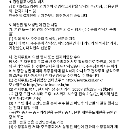
4. 경영참고사항의 비치
상법 제542조의4에 의거하여 경영참고사항을 당사의 본/지점, 금융위원
회, 한국거래소 및
한국예탁결제원에 비치하오니 참조하시기 바랍니다.
5. 의결권 행사 방법에 관한 사항
가. 본인 또는 대리인의 참석에 의한 의결권 행사 (주주총회 참석시 준비
물)
(1) 직접 행사: 주주총회 참석장, 신분증 지참
(2) 대리 행사: 주주총회 참석장, 위임장(본인과 대리인의 인적사항 기재,
기명날인), 대리인의 신분증
나. 전자투표에 의한 행사 또는 전자위임장 수여
당사는 전자투표제도를 금번 주주총회에서도 활용하기로 하였고, 이 제도
의 관리업무를 한국예탁결제원에 위탁하였습니다. 주주님들께서는 아래
에서 정한 방법에 따라 주주총회에 참석하지 아니하고 전자투표 방식으로
의결권을 행사하시거나 전자위임장을 수여하실 수 있습니다.
(1) 전자투표/전자위임장 인터넷주소 http://evote.ksd.or.kr
모바일주소 http://evote.ksd.or.kr/m
(2) 전자투표 행사, 전자위임장 수여 기간: 2020년3월15일 ~ 3월24일
- 기간 중 오전 9시부터 오후 10시까지 시스템 접속 가능(단, 마지막 날은
오후 5시까지만 가능)
(3) 시스템에서 공인인증을 통해 주주 본인 확인후 의안별 의결권 행사 또
는 전자위임장 수여
- 공인인증서는 증권거래전용 공인인증서, 은행 개인용도제한용 공인인
증서 또는
은행ㆍ증권 범용 공인인증서로 가능
(4) 수정동의안 처리: 주주총회에서 상정된 의안에 관하여 수정동의가 제