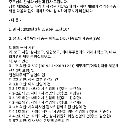
주주님의 관심과 성원에 감사 드립니다.
상법 제365조 및 우리 회사 정관 제17조에 의거하여 제68기 정기주주총
회를 다음과 같이 개최하오니 참석하여 주시기 바랍니다.
- 다 음 -
1. 일 시 : 2020년 3월 25일(수) 오전 10시
2. 장 소 : 서울특별시 중구 퇴계로 145, 세종호텔 세종홀(3층)
3. 회의 목적 사항
가. 보고 사항: 감사보고, 영업보고, 최대주주등과의 거래내역보고, 내부
회계관리제도 운영실태보고
나. 부의 안건
제 1호 의안: 제68기(2019.1.1~2019.12.31) 재무제표[이익잉여금 처분계
산서(안) 포함] 및
연결재무제표 승인의 건
제 2호 의안: 정관 일부 변경의 건
제 3호 의안: 이사 선임의 건
제3-1호 의안: 사내이사 선임의 건(후보: 옥경석)
제3-2호 의안: 사내이사 선임의 건(후보: 서광명)
제3-3호 의안: 사외이사 선임의 건(후보: 김승헌)
제3-4호 의안: 사외이사 선임의 건(후보: 이석재)
제 4호 의안: 사외이사인 감사위원회 위원 선임의 건
제4-1호 의안 : 사외이사인 감사위원회 위원 선임의 건(후보: 박준선)
제4-2호 의안 : 사외이사인 감사위원회 위원 선임의 건(후보: 김승헌)
제 5호 의안: 이사 보수 한도액 승인의 건