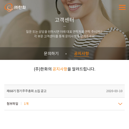
㈜한화
전체메
고객센터
질문 또는 상담을 원하시면 아래 대표 연락처로 연락 주시거나
각 부문 고객센터를 통해 문의사항을 남겨주세요.
공지사항
문의하기
(주)한화의
공지사항
을 알려드립니다.
제68기 정기주주총회 소집 공고
2020-03-10
첨부파일
1개