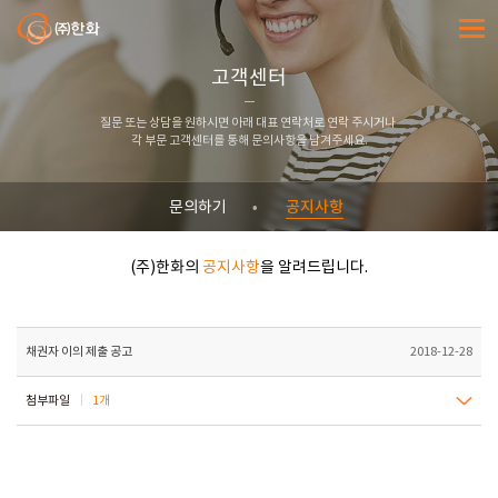
㈜한화
전체메
고객센터
질문 또는 상담을 원하시면 아래 대표 연락처로 연락 주시거나
각 부문 고객센터를 통해 문의사항을 남겨주세요.
공지사항
문의하기
(주)한화의
공지사항
을 알려드립니다.
채권자 이의 제출 공고
2018-12-28
첨부파일
1개