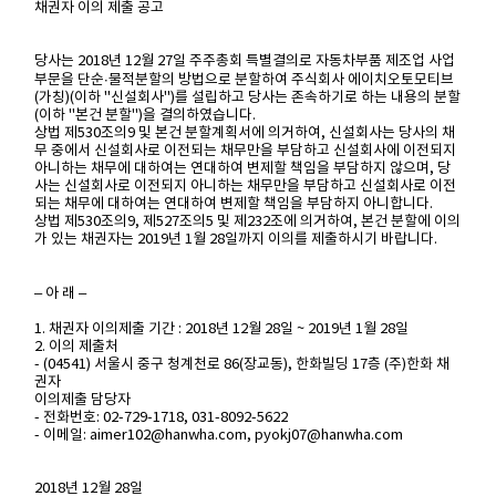
채권자 이의 제출 공고
당사는 2018년 12월 27일 주주총회 특별결의로 자동차부품 제조업 사업
부문을 단순∙물적분할의 방법으로 분할하여 주식회사 에이치오토모티브
(가칭)(이하 "신설회사")를 설립하고 당사는 존속하기로 하는 내용의 분할
(이하 "본건 분할")을 결의하였습니다.
상법 제530조의9 및 본건 분할계획서에 의거하여, 신설회사는 당사의 채
무 중에서 신설회사로 이전되는 채무만을 부담하고 신설회사에 이전되지
아니하는 채무에 대하여는 연대하여 변제할 책임을 부담하지 않으며, 당
사는 신설회사로 이전되지 아니하는 채무만을 부담하고 신설회사로 이전
되는 채무에 대하여는 연대하여 변제할 책임을 부담하지 아니합니다.
상법 제530조의9, 제527조의5 및 제232조에 의거하여, 본건 분할에 이의
가 있는 채권자는 2019년 1월 28일까지 이의를 제출하시기 바랍니다.
– 아 래 –
1. 채권자 이의제출 기간 : 2018년 12월 28일 ~ 2019년 1월 28일
2. 이의 제출처
- (04541) 서울시 중구 청계천로 86(장교동), 한화빌딩 17층 (주)한화 채
권자
이의제출 담당자
- 전화번호: 02-729-1718, 031-8092-5622
- 이메일: aimer102@hanwha.com, pyokj07@hanwha.com
2018년 12월 28일