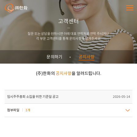
㈜한화
전체메
고객센터
질문 또는 상담을 원하시면 아래 대표 연락처로 연락 주시거나
각 부문 고객센터를 통해 문의사항을 남겨주세요.
공지사항
문의하기
(주)한화의
공지사항
을 알려드립니다.
임시주주총회 소집을 위한 기준일 공고
2026-05-14
첨부파일
1개