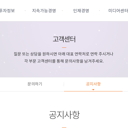
투자정보
지속가능경영
인재경영
미디어센
고객센터
주식정보
지속가능경영
인재상
보도자료
질문 또는 상담을 원하시면 아래 대표 연락처로 연락 주시거나
IR 자료실
안전환경보건경영
채용전형
각 부문 고객센터를 통해 문의사항을 남겨주세요.
재무정보
윤리준법경영
인사제도
공시정보
상생경영
직무소개
업지배구조
문의하기
사회공헌
공지사항
인권경영
공지사항