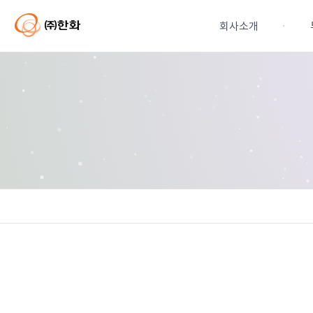
본
문
회사소개
바
로
가
기
연혁
주요계열사현황
CI
기