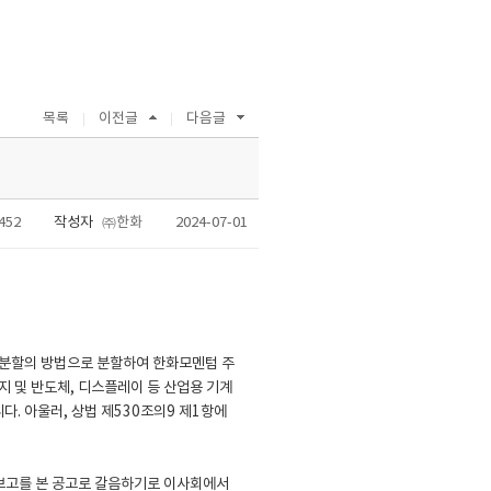
목록
이전글
다음글
452
작성자
㈜한화
2024-07-01
적분할의 방법으로 분할하여 한화모멘텀 주
 및 반도체, 디스플레이 등 산업용 기계
. 아울러, 상법 제530조의9 제1항에
 보고를 본 공고로 갈음하기로 이사회에서