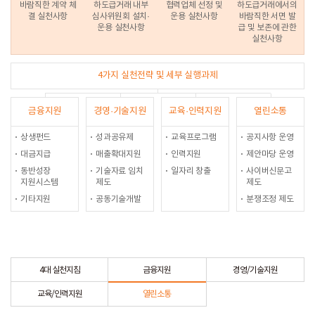
바람직한 계약 체
하도급거래 내부
협력업체 선정 및
하도급거래에서의
결 실천사항
심사위원회 설치·
운용 실천사항
바람직한 서면 발
운용 실천사항
급 및 보존에 관한
실천사항
4가지 실천전략 및 세부 실행과제
금융지원
경영·기술지원
교육·인력지원
열린소통
상생펀드
성과공유제
교육프로그램
공지사항 운영
대금지급
매출확대지원
인력지원
제안마당 운영
동반성장
기술자료 임치
일자리 창출
사이버신문고
지원시스템
제도
제도
기타지원
공동기술개발
분쟁조정 제도
4대 실천지침
금융지원
경영/기술지원
교육/인력지원
열린소통