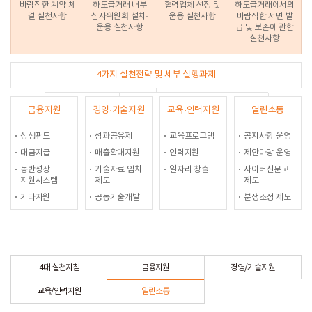
바람직한 계약 체
하도급거래 내부
협력업체 선정 및
하도급거래에서의
결 실천사항
심사위원회 설치·
운용 실천사항
바람직한 서면 발
운용 실천사항
급 및 보존에 관한
실천사항
4가지 실천전략 및 세부 실행과제
금융지원
경영·기술지원
교육·인력지원
열린소통
상생펀드
성과공유제
교육프로그램
공지사항 운영
대금지급
매출확대지원
인력지원
제안마당 운영
동반성장
기술자료 임치
일자리 창출
사이버신문고
지원시스템
제도
제도
기타지원
공동기술개발
분쟁조정 제도
4대 실천지침
금융지원
경영/기술지원
교육/인력지원
열린소통