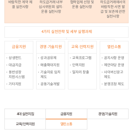
바람직한 계약 체
하도급거래 내부
협력업체 선정 및
하도급거래에서의
결 실천사항
심사위원회 설치·
운용 실천사항
바람직한 서면 발
운용 실천사항
급 및 보존에 관한
실천사항
4가지 실천전략 및 세부 실행과제
금융지원
경영·기술지원
교육·인력지원
열린소통
상생펀드
성과공유제
교육프로그램
공지사항 운영
대금지급
매출확대지원
인력지원
제안마당 운영
동반성장
기술자료 임치
일자리 창출
사이버신문고
지원시스템
제도
제도
기타지원
공동기술개발
분쟁조정 제도
4대 실천지침
금융지원
경영/기술지원
교육/인력지원
열린소통