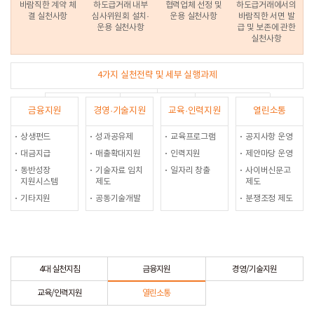
바람직한 계약 체
하도급거래 내부
협력업체 선정 및
하도급거래에서의
결 실천사항
심사위원회 설치·
운용 실천사항
바람직한 서면 발
운용 실천사항
급 및 보존에 관한
실천사항
4가지 실천전략 및 세부 실행과제
금융지원
경영·기술지원
교육·인력지원
열린소통
상생펀드
성과공유제
교육프로그램
공지사항 운영
대금지급
매출확대지원
인력지원
제안마당 운영
동반성장
기술자료 임치
일자리 창출
사이버신문고
지원시스템
제도
제도
기타지원
공동기술개발
분쟁조정 제도
4대 실천지침
금융지원
경영/기술지원
교육/인력지원
열린소통