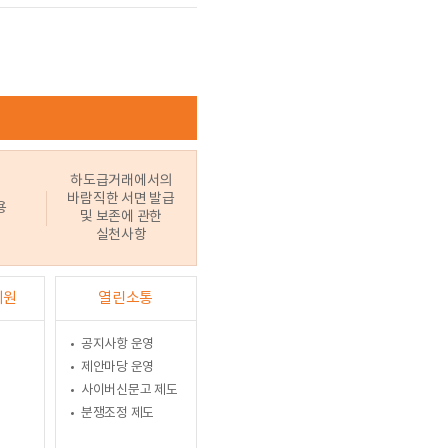
하도급거래에서의
바람직한 서면 발급
용
및 보존에 관한
실천사항
지원
열린소통
공지사항 운영
제안마당 운영
사이버신문고 제도
분쟁조정 제도