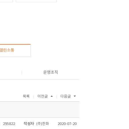
열린소통
정
운영조직
목록
이전글
다음글
회
295822
작성자
(주)한화
2020-07-20