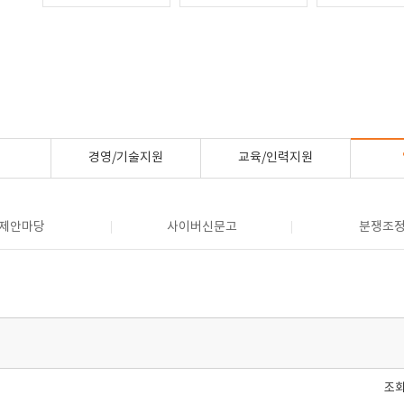
경영/기술지원
교육/인력지원
제안마당
사이버신문고
분쟁조
조