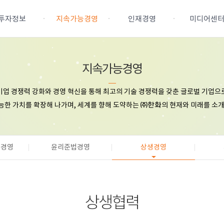
투자정보
지속가능경영
인재경영
미디어센
윤리준법경영
연혁
지속가능경영
목적 및 원칙
주식정보
지속가능경영
인재상
보도자료
기업 경쟁력 강화와 경영 혁신을 통해 최고의 기술 경쟁력을 갖춘 글로벌 기업으
조직
능한 가치를 확장해 나가며, 세계를 향해 도약하는
IR 자료실
안전환경보건경영
채용전형
의 현재와 미래를 소
㈜한화
활동
재무정보
윤리준법경영
인사제도
공시정보
상생경영
직무소개
hot line
건경영
업지배구조
윤리준법경영
사회공헌
상생경영
준법통제기준
인권경영
윤리강령
상생협력