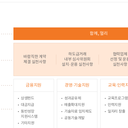
함께, 멀리
하도급거래
협력업체
바람직한 계약
내부 심사위원회
선정 및 운
체결 실천사항
설치·운용 실천사항
실천사항
금융지원
경영·기술지원
교육·인력
상생펀드
성과공유제
교육프로그램
대금지급
매출확대지원
인력지원
동반성장
기술자료 임치제도
일자리 창출
지원시스템
공동기술개발
기타지원