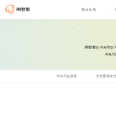
본
문
회사소개
바
로
가
지속가능경영
기
ESG Archives
는 지속적인 
㈜한화
연혁
지속가
주요계열사현황
지속가능경영
CI
안전환경보
기